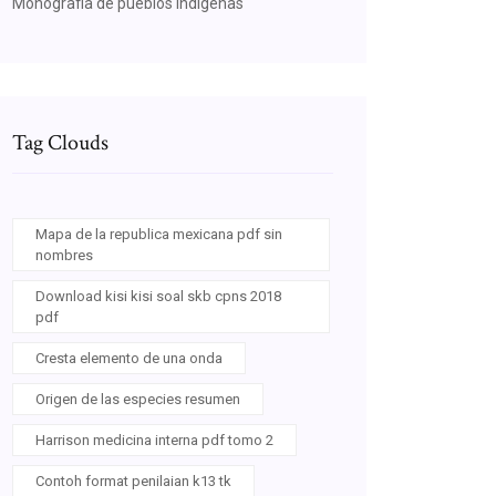
Monografia de pueblos indigenas
Tag Clouds
Mapa de la republica mexicana pdf sin
nombres
Download kisi kisi soal skb cpns 2018
pdf
Cresta elemento de una onda
Origen de las especies resumen
Harrison medicina interna pdf tomo 2
Contoh format penilaian k13 tk