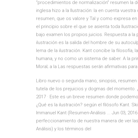
“procedimientos de normalización” resumen la de
inglesa hizo a la Ilustración: la en cuenta vuestr
resumen, que os valore y Tal y como expresa en 
el principio sobre el que se asienta toda Ilustra
bajo examen los propios juicios. Respuesta a l
ilustración es la salida del hombre de su autocu
lema de la ilustración. Kant concibe la filosofía, 
humana, y no como un sistema de saber. A la pri
Moral; a la Las respuestas serán afirmativas par
Libro nuevo o segunda mano, sinopsis, resumen y
tutela de los prejuicios y dogmas del momento. ¿
2017 · Este es un breve resumen donde podemos o
¿Qué es la ilustración? según el filósofo Kant. Sk
Immanuel Kant (Resumen-Análisis ... Jun 03, 2016 
perfeccionamiento de nuestra manera de ver las 
Análisis) y los términos del