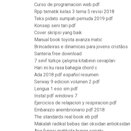
Curso de programacion web pdf
Rpp tematik kelas 3 tema 5 revisi 2018
Teks pidato sumpah pemuda 2019 pdf
Konsep seni tari pdf
Cover skripsi yang baik
Manual book toyota avanza matic
Brincadeiras e dinamicas para jovens cristãos
Santeria free download
7 sınıf türkçe çalışma kitabının cevapları
Hari ini ku rasa bahagia chord c
Ada 2018 pdf español resumen
Serway 9 edicion volumen 2 pdf
Lengua 1 eso sm pdf
Instal pdf windows 7
Ejercicios de relajacion y respiracion pdf
Embarazo anembrionario pdf 2018
The standards real book eb pdf
Makalah radikal bebas dan oksidan antioksidan
Apa fungsi mahkota bunga sepatu