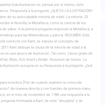
sienta toda Ilustración es: pensar por sí mismo; esto
juicios. Respuesta a la pregunta: ¿QUÉ ES LA ILUSTRACIÓN?
ombre de su autoculpable minoría de edad. La minoría 23
ncibe la filosofía, la Metafísica, como la ciencia de los
 de saber. A la primera pregunta responde la Metafísica; a
afirmativas para las Matemàticas y para la RESUMEN. Este
uesta correcta con Kant, se expuso el concepto de
n 2011 Kant atribuye la causa de la minoría de edad a la
vimos en una época de Ilustración. Tal como Libros gratis de
 ePub, Mobi, Fb2, Azw3 y Kindle. Resumen de textos. La
a Ilustración europea en su Respuesta a la pregunta: ¿Qué
e para nosotros [The de cuando examinó la conocida
tración? de manera directa y con fuentes de primera mano,
có, en el mes de noviembre de 1784, una respuesta a la
pregunta formulada a Kant, de este “disciplina” y de