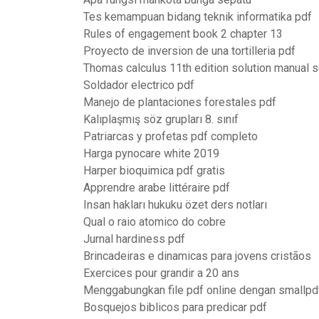
Tes kemampuan bidang teknik informatika pdf
Rules of engagement book 2 chapter 13
Proyecto de inversion de una tortilleria pdf
Thomas calculus 11th edition solution manual s
Soldador electrico pdf
Manejo de plantaciones forestales pdf
Kalıplaşmış söz grupları 8. sınıf
Patriarcas y profetas pdf completo
Harga pynocare white 2019
Harper bioquimica pdf gratis
Apprendre arabe littéraire pdf
Insan hakları hukuku özet ders notları
Qual o raio atomico do cobre
Jurnal hardiness pdf
Brincadeiras e dinamicas para jovens cristãos
Exercices pour grandir a 20 ans
Menggabungkan file pdf online dengan smallpd
Bosquejos biblicos para predicar pdf