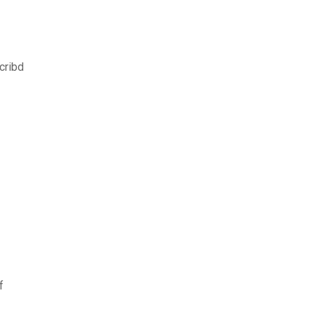
cribd
f