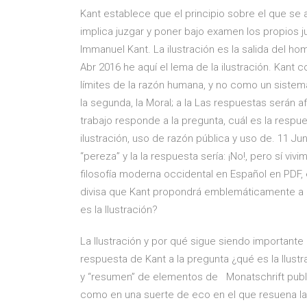
Kant establece que el principio sobre el que se a
implica juzgar y poner bajo examen los propios 
Immanuel Kant. La ilustración es la salida del h
Abr 2016 he aquí el lema de la ilustración. Kant co
límites de la razón humana, y no como un sistema
la segunda, la Moral; a la Las respuestas serán 
trabajo responde a la pregunta, cuál es la resp
ilustración, uso de razón pública y uso de. 11 Ju
“pereza” y la la respuesta sería: ¡No!, pero sí vi
filosofía moderna occidental en Español en PDF,
divisa que Kant propondrá emblemáticamente a l
es la Ilustración?
La Ilustración y por qué sigue siendo important
respuesta de Kant a la pregunta ¿qué es la Ilus
y “resumen” de elementos de Monatschrift publi
como en una suerte de eco en el que resuena la 