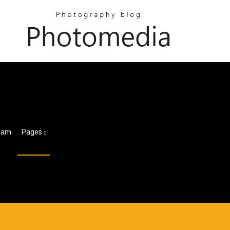
alam
Pages