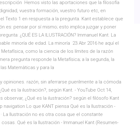
scripción Hemos visto las aportaciones que la filosofía
a dignidad, vuestra formación, vuestro futuro etc, en
el Texto 1 en respuesta a la pregunta. Kant establece que
ción es: pensar por sí mismo; esto implica juzgar y poner
a pregunta: ¿QUÉ ES LA ILUSTRACIÓN? Immanuel Kant. La
lpable minoría de edad. La minoría 23 Abr 2016 he aquí el
la Metafísica, como la ciencia de los límites de la razón
mera pregunta responde la Metafísica; a la segunda, la
a las Matemàticas y para la
 opiniones. razón, sin aferrarse puerilmente a la cómoda
Qué es la ilustración?, según Kant. - YouTube Oct 14,
bservar, ¿Qué es la ilustración? según el filósofo Kant
ip navigation Lo que KANT piensa Qué es la Ilustración -
· La Ilustración no es otra cosa que el constante
cosas. Qué es la Ilustración - Immanuel Kant (Resumen-