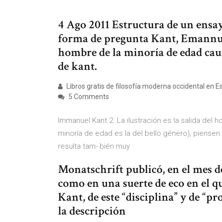
4 Ago 2011 Estructura de un ensay
forma de pregunta Kant, Emannuel 
hombre de la minoría de edad cau
de kant.
Libros gratis de filosofía moderna occidental en E
5 Comments
Immanuel Kant 2. La ilustración es la salida del
minoría de edad es la del bello género), piensen
resulta tam- bién muy
Monatschrift publicó, en el mes d
como en una suerte de eco en el q
Kant, de este “disciplina” y de “
la descripción