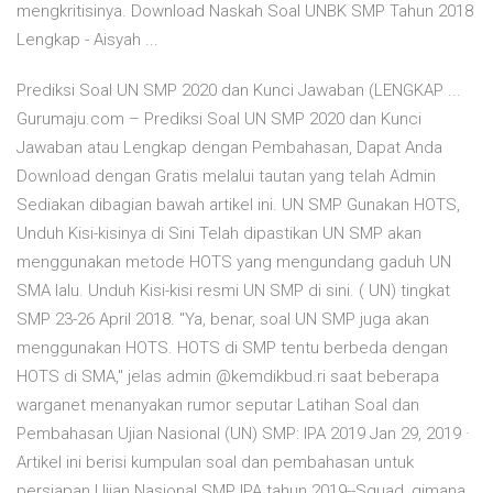
mengkritisinya. Download Naskah Soal UNBK SMP Tahun 2018
Lengkap - Aisyah ...
Prediksi Soal UN SMP 2020 dan Kunci Jawaban (LENGKAP ...
Gurumaju.com – Prediksi Soal UN SMP 2020 dan Kunci
Jawaban atau Lengkap dengan Pembahasan, Dapat Anda
Download dengan Gratis melalui tautan yang telah Admin
Sediakan dibagian bawah artikel ini. UN SMP Gunakan HOTS,
Unduh Kisi-kisinya di Sini Telah dipastikan UN SMP akan
menggunakan metode HOTS yang mengundang gaduh UN
SMA lalu. Unduh Kisi-kisi resmi UN SMP di sini. ( UN) tingkat
SMP 23-26 April 2018. "Ya, benar, soal UN SMP juga akan
menggunakan HOTS. HOTS di SMP tentu berbeda dengan
HOTS di SMA," jelas admin @kemdikbud.ri saat beberapa
warganet menanyakan rumor seputar Latihan Soal dan
Pembahasan Ujian Nasional (UN) SMP: IPA 2019 Jan 29, 2019 ·
Artikel ini berisi kumpulan soal dan pembahasan untuk
persiapan Ujian Nasional SMP IPA tahun 2019--Squad, gimana