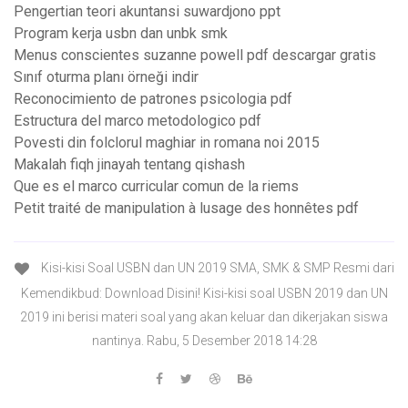
Pengertian teori akuntansi suwardjono ppt
Program kerja usbn dan unbk smk
Menus conscientes suzanne powell pdf descargar gratis
Sınıf oturma planı örneği indir
Reconocimiento de patrones psicologia pdf
Estructura del marco metodologico pdf
Povesti din folclorul maghiar in romana noi 2015
Makalah fiqh jinayah tentang qishash
Que es el marco curricular comun de la riems
Petit traité de manipulation à lusage des honnêtes pdf
Kisi-kisi Soal USBN dan UN 2019 SMA, SMK & SMP Resmi dari
Kemendikbud: Download Disini! Kisi-kisi soal USBN 2019 dan UN
2019 ini berisi materi soal yang akan keluar dan dikerjakan siswa
nantinya. Rabu, 5 Desember 2018 14:28